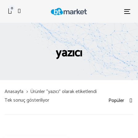
Skip
Skip
0
links
to
Tog
primary
nav
navigation
Skip
to
yazıcı
content
Anasayfa
Ürünler “yazıcı” olarak etiketlendi
Tek sonuç gösteriliyor
Popüler