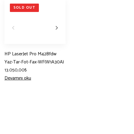
SOLD OUT
HP LaserJet Pro M428fdw
Yaz-Tar-Fot-Fax-WF(W1A30A)
13.050,00
₺
Devamını oku