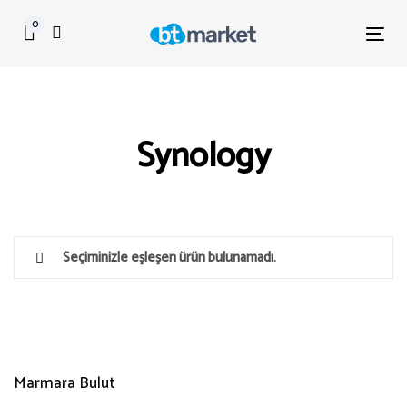
Skip
Skip
0
links
to
Tog
primary
nav
navigation
Skip
to
Synology
content
Seçiminizle eşleşen ürün bulunamadı.
Marmara Bulut