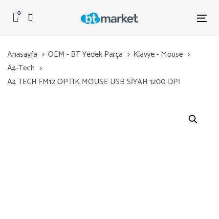
Skip
Skip
0
links
to
Tog
primary
nav
navigation
Anasayfa
OEM - BT Yedek Parça
Klavye - Mouse
Skip
A4-Tech
to
A4 TECH FM12 OPTIK MOUSE USB SİYAH 1200 DPI
content