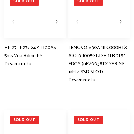
SOLD OUT
SOLD OUT
HP 27″ P27v G4 9TT20AS
LENOVO V30A 11LC000HTX
5ms Vga Hdmi IPS
AIO i3-1005G1 4GB 1TB 21.5″
Devamını oku
FDOS (11FV0038TX YERİNE
1xM.2 SSD SLOT)
Devamını oku
SOLD OUT
SOLD OUT