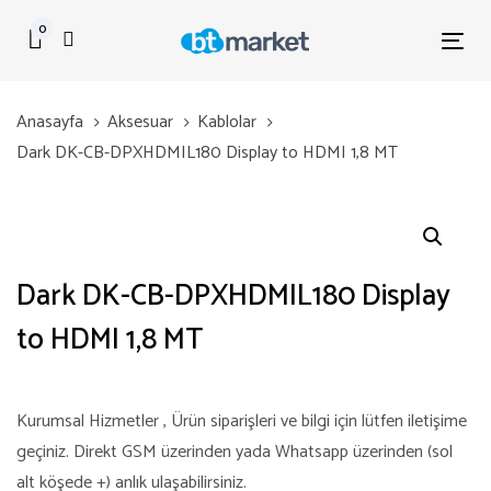
Skip
Skip
0
links
to
Tog
primary
nav
navigation
Anasayfa
Aksesuar
Kablolar
Skip
Dark DK-CB-DPXHDMIL180 Display to HDMI 1,8 MT
to
content
Dark DK-CB-DPXHDMIL180 Display
to HDMI 1,8 MT
Kurumsal Hizmetler , Ürün siparişleri ve bilgi için lütfen iletişime
geçiniz. Direkt GSM üzerinden yada Whatsapp üzerinden (sol
alt köşede +) anlık ulaşabilirsiniz.