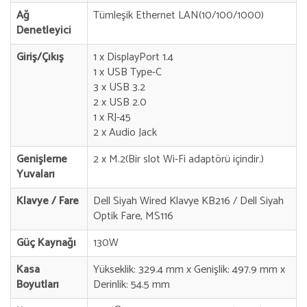
Ağ
Tümleşik Ethernet LAN(10/100/1000)
Denetleyici
Giriş/Çıkış
1 x DisplayPort 1.4
1 x USB Type-C
3 x USB 3.2
2 x USB 2.0
1 x RJ-45
2 x Audio Jack
Genişleme
2 x M.2(Bir slot Wi-Fi adaptörü içindir.)
Yuvaları
Klavye / Fare
Dell Siyah Wired Klavye KB216 / Dell Siyah
Optik Fare, MS116
Güç Kaynağı
130W
Kasa
Yükseklik: 329.4 mm x Genişlik: 497.9 mm x
Boyutları
Derinlik: 54.5 mm