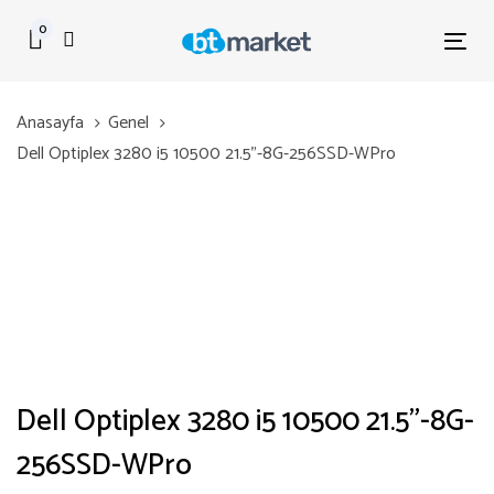
Skip
Skip
0
links
to
Tog
primary
nav
navigation
Anasayfa
Genel
Skip
Dell Optiplex 3280 i5 10500 21.5”-8G-256SSD-WPro
to
content
Dell Optiplex 3280 i5 10500 21.5”-8G-
256SSD-WPro