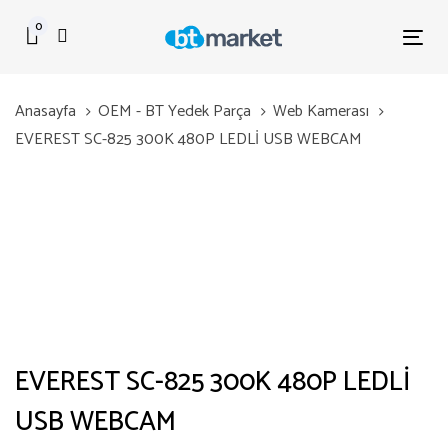
Skip
Skip
0
links
to
Tog
primary
nav
navigation
Anasayfa
OEM - BT Yedek Parça
Web Kamerası
Skip
EVEREST SC-825 300K 480P LEDLİ USB WEBCAM
to
content
EVEREST SC-825 300K 480P LEDLİ
USB WEBCAM