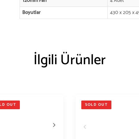
120mm Fan
4 Adet
Boyutlar
430 x 205 x 
İlgili Ürünler
LD OUT
SOLD OUT