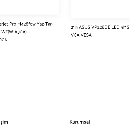
erJet Pro M428fdw Yaz-Tar-
21.5 ASUS VP228DE LED 5MS
x-WF(W1A30A)
VGA VESA
,00
₺
rişim
Kurumsal