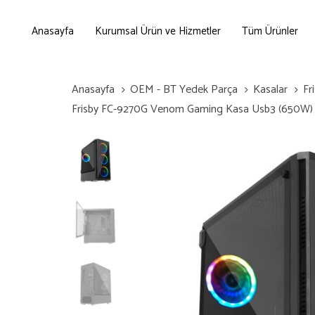
Skip
Skip
links
to
Anasayfa
Kurumsal Ürün ve Hizmetler
Tüm Ürünler
primary
navigation
Skip
Anasayfa
OEM - BT Yedek Parça
Kasalar
Fr
to
Frisby FC-9270G Venom Gaming Kasa Usb3 (650W)
content