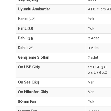
Uyumlu Anakartlar
ATX, Micro AT
Harici 5.25
Yok
Harici 3.5
Yok
Dahili 3.5
2 Adet
Dahili 2.5
3 Adet
Genişleme Slotları
7 adet
Ön USB Giriş
1 x USB 3.0
2 x USB 2.0
Ön Ses Çıkış
Var
Ön Mikrofon Giriş
Var
80mm Fan
Yok