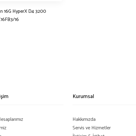
on 16G HyperX D4 3200
16FB3/16
rişim
Kurumsal
esaplarımız
Hakkımızda
imiz
Servis ve Hizmetler