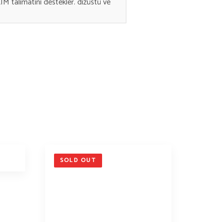
IM talimatını destekler. dizüstü ve
SOLD OUT