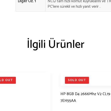
Diğer Öz. 1
NCQ tam hızlı komut kuyruklarını ve TR
PC’lere sürekli ve hızlı yanıt verir .
İlgili Ürünler
LD OUT
SOLD OUT
HP 8GB D4 2666Mhz V2 CL19
7EH55AA