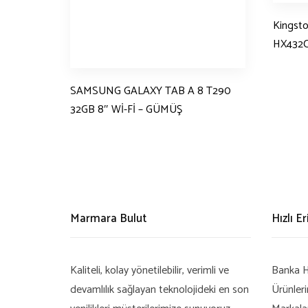
Kingst
HX432C
SAMSUNG GALAXY TAB A 8 T290
32GB 8″ Wİ-Fİ – GÜMÜŞ
Marmara Bulut
Hızlı E
Kaliteli, kolay yönetilebilir, verimli ve
Banka H
devamlılık sağlayan teknolojideki en son
Ürünler