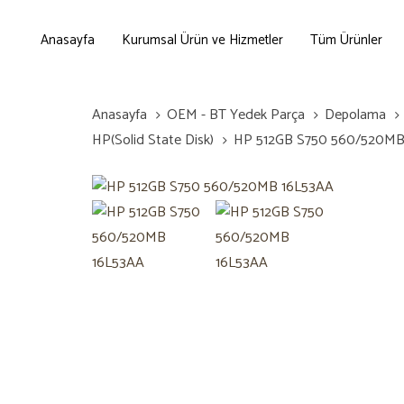
Skip
Skip
links
to
Anasayfa
Kurumsal Ürün ve Hizmetler
Tüm Ürünler
primary
navigation
Skip
Anasayfa
OEM - BT Yedek Parça
Depolama
to
HP(Solid State Disk)
HP 512GB S750 560/520MB
content