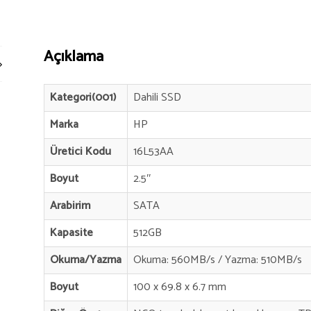
Açıklama
Kategori(001)
Dahili SSD
Marka
HP
Üretici Kodu
16L53AA
Boyut
2.5″
Arabirim
SATA
Kapasite
512GB
Okuma/Yazma
Okuma: 560MB/s / Yazma: 510MB/s
Boyut
100 x 69.8 x 6.7 mm