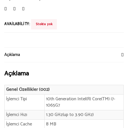
AVAILABILITY:
Stokta yok
Açıklama
Açıklama
Genel Özellikler (002)
İşlemci Tipi
10th Generation Intel(R) Core(TM) i7-
1065G7
İşlemci Hızı
1.30 GHz(up to 3.90 GHz)
İşlemci Cache
8 MB