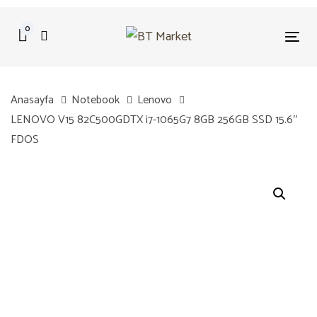
Skip
Skip
links
to
0
Tog
primary
nav
navigation
Skip
Anasayfa
Notebook
Lenovo
to
LENOVO V15 82C500GDTX i7-1065G7 8GB 256GB SSD 15.6″
content
FDOS