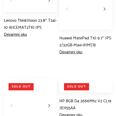
Lenovo ThinkVision 23.8″ T24i-
10 (61CEMAT2TK) IPS
Devamını oku
Huawei MatePad T10 9.7″ IPS
2/32GB-Mavi-(HMS’li)
Devamını oku
SOLD OUT
SOLD OUT
HP 8GB D4 2666Mhz V2 CL19
7EH55AA
Devamını oku