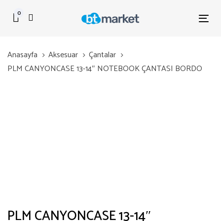
Skip
Skip
0
links
to
Tog
primary
nav
navigation
Anasayfa
Aksesuar
Çantalar
Skip
PLM CANYONCASE 13-14″ NOTEBOOK ÇANTASI BORDO
to
content
PLM CANYONCASE 13-14″