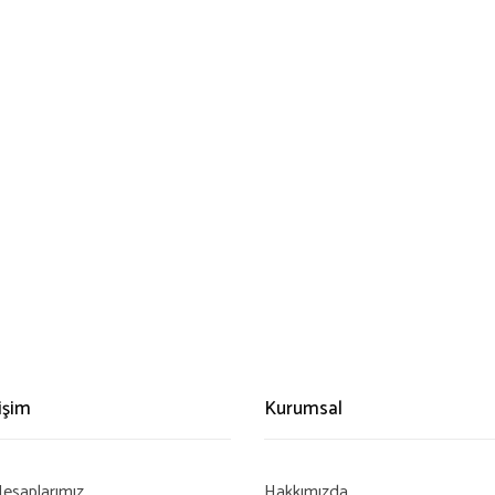
rişim
Kurumsal
esaplarımız
Hakkımızda