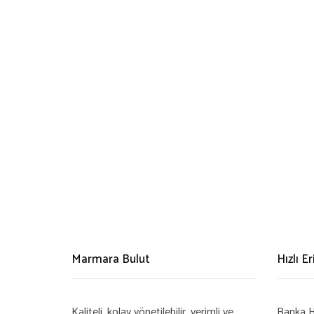
Marmara Bulut
Hızlı E
Kaliteli, kolay yönetilebilir, verimli ve
Banka H