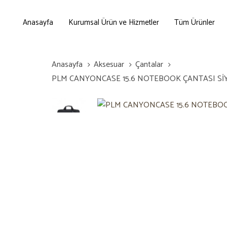
Skip
Skip
links
to
Anasayfa
Kurumsal Ürün ve Hizmetler
Tüm Ürünler
primary
navigation
Skip
Anasayfa
Aksesuar
Çantalar
to
PLM CANYONCASE 15.6 NOTEBOOK ÇANTASI Sİ
content