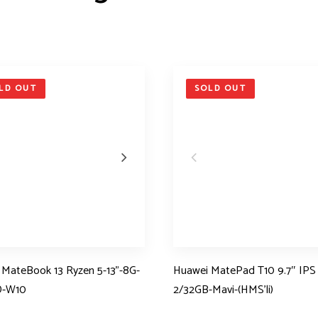
LD OUT
SOLD OUT
 MateBook 13 Ryzen 5-13”-8G-
Huawei MatePad T10 9.7″ IPS
D-W10
2/32GB-Mavi-(HMS’li)