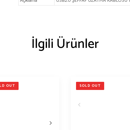
Açıklama
USB2.0 ŞEFFAF UZATMA KABLOSU 1
İlgili Ürünler
LD OUT
SOLD OUT