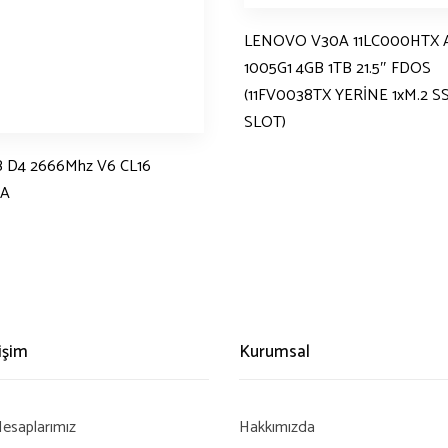
LENOVO V30A 11LC000HTX A
1005G1 4GB 1TB 21.5″ FDOS
(11FV0038TX YERİNE 1xM.2 S
SLOT)
 D4 2666Mhz V6 CL16
AA
rişim
Kurumsal
esaplarımız
Hakkımızda