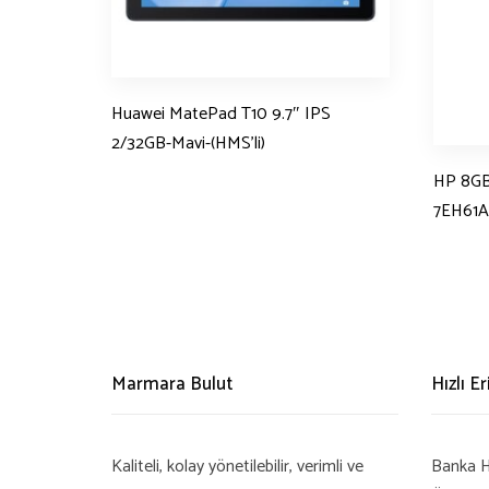
Huawei MatePad T10 9.7″ IPS
2/32GB-Mavi-(HMS’li)
HP 8GB
7EH61
Marmara Bulut
Hızlı E
Kaliteli, kolay yönetilebilir, verimli ve
Banka H