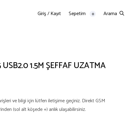
Giriş / Kayıt
Sepetim
Arama
0
5 USB2.0 1.5M ŞEFFAF UZATMA
şleri ve bilgi için lütfen iletişime geçiniz. Direkt GSM
en (sol alt köşede +) anlık ulaşabilirsiniz.