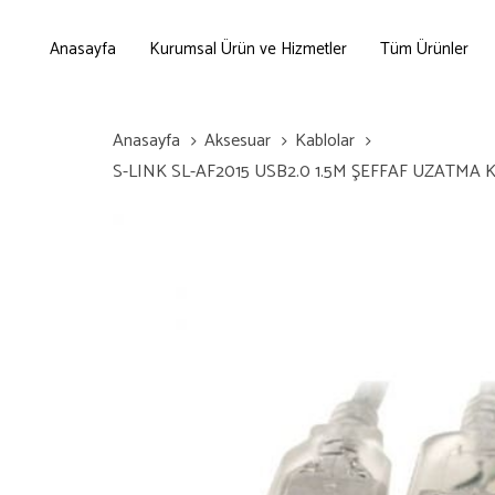
Skip
Skip
links
to
Anasayfa
Kurumsal Ürün ve Hizmetler
Tüm Ürünler
primary
navigation
Skip
Anasayfa
Aksesuar
Kablolar
to
S-LINK SL-AF2015 USB2.0 1.5M ŞEFFAF UZATMA
content