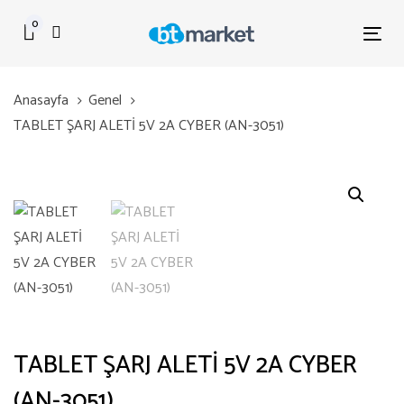
Skip
Skip
0
links
to
Tog
primary
nav
navigation
Anasayfa
Genel
Skip
TABLET ŞARJ ALETİ 5V 2A CYBER (AN-3051)
to
content
TABLET ŞARJ ALETİ 5V 2A CYBER
(AN-3051)