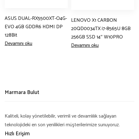
ASUS DUAL-RX5500XT-O4G-
LENOVO X1 CARBON
EVO 4GB GDDR6 HDMI DP
20QD0034TX i7-8565U 8GB
128Bit
256GB SSD 14″ W10PRO
Devamını oku
Devamını oku
Marmara Bulut
Kaliteli, kolay yönetilebilir, verimli ve devamlılık sağlayan
teknolojideki en son yenilikleri müşterilerimize sunuyoruz.
Hızlı Erişim