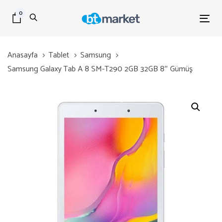
Skip
Skip
0
links
to
Tog
primary
nav
navigation
Anasayfa
Tablet
Samsung
Skip
Samsung Galaxy Tab A 8 SM-T290 2GB 32GB 8″ Gümüş
to
content