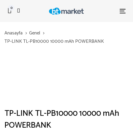
Skip
Skip
0
links
to
Tog
primary
nav
navigation
Anasayfa
Genel
Skip
TP-LINK TL-PB10000 10000 mAh POWERBANK
to
content
TP-LINK TL-PB10000 10000 mAh
POWERBANK