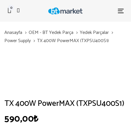
Skip
Skip
0
links
to
Tog
primary
nav
navigation
Anasayfa
OEM - BT Yedek Parça
Yedek Parçalar
Skip
Power Supply
TX 400W PowerMAX (TXPSU400S1)
to
content
TX 400W PowerMAX (TXPSU400S1)
590,00
₺