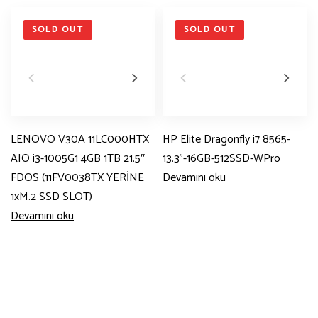
SOLD OUT
SOLD OUT
LENOVO V30A 11LC000HTX
HP Elite Dragonfly i7 8565-
AIO i3-1005G1 4GB 1TB 21.5″
13.3”-16GB-512SSD-WPro
FDOS (11FV0038TX YERİNE
Devamını oku
1xM.2 SSD SLOT)
Devamını oku