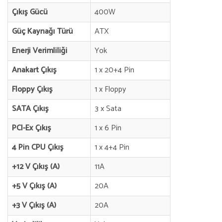
Çıkış Gücü
400W
Güç Kaynağı Türü
ATX
Enerji Verimliliği
Yok
Anakart Çıkış
1 x 20+4 Pin
Floppy Çıkış
1 x Floppy
SATA Çıkış
3 x Sata
PCI-Ex Çıkış
1 x 6 Pin
4 Pin CPU Çıkış
1 x 4+4 Pin
+12 V Çıkış (A)
11A
+5 V Çıkış (A)
20A
+3 V Çıkış (A)
20A