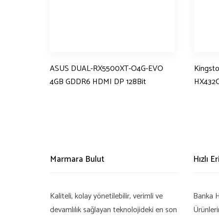
ASUS DUAL-RX5500XT-O4G-EVO
Kingst
4GB GDDR6 HDMI DP 128Bit
HX432C
Marmara Bulut
Hızlı E
Kaliteli, kolay yönetilebilir, verimli ve
Banka H
devamlılık sağlayan teknolojideki en son
Ürünler