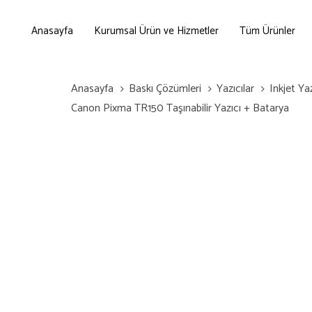
Skip
Skip
links
to
Anasayfa
Kurumsal Ürün ve Hizmetler
Tüm Ürünler
primary
navigation
Skip
Anasayfa
Baskı Çözümleri
Yazıcılar
Inkjet Yaz
to
Canon Pixma TR150 Taşınabilir Yazıcı + Batarya
content