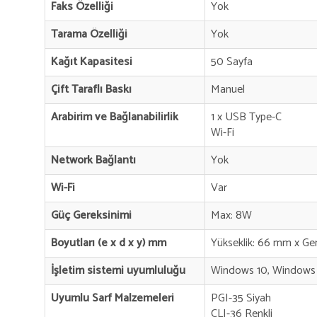
Faks Özelliği
Yok
Tarama Özelliği
Yok
Kağıt Kapasitesi
50 Sayfa
Çift Taraflı Baskı
Manuel
Arabirim ve Bağlanabilirlik
1 x USB Type-C
Wi-Fi
Network Bağlantı
Yok
Wi-Fi
Var
Güç Gereksinimi
Max: 8W
Boyutları (e x d x y) mm
Yükseklik: 66 mm x Gen
İşletim sistemi uyumluluğu
Windows 10, Windows 
Uyumlu Sarf Malzemeleri
PGI-35 Siyah
CLI-36 Renkli