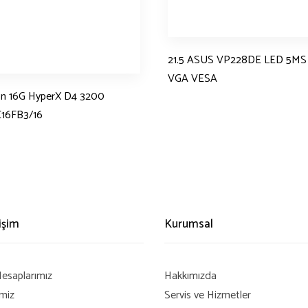
21.5 ASUS VP228DE LED 5MS
VGA VESA
on 16G HyperX D4 3200
16FB3/16
rişim
Kurumsal
esaplarımız
Hakkımızda
imiz
Servis ve Hizmetler