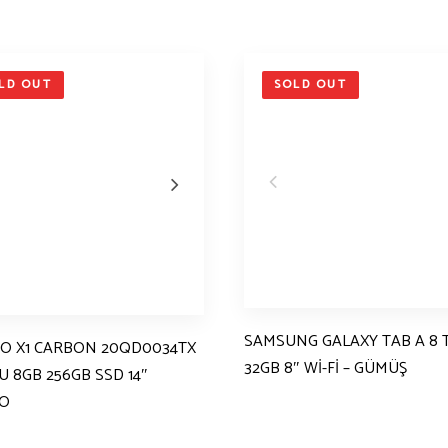
LD OUT
SOLD OUT
SAMSUNG GALAXY TAB A 8 
O X1 CARBON 20QD0034TX
32GB 8″ Wİ-Fİ – GÜMÜŞ
5U 8GB 256GB SSD 14″
O