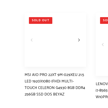
SOLD OUT
SO
MSI AIO PRO 22XT 9M-029XEU 21.5
LED 1920X1080 (FHD) MULTI-
LENOV
TOUCH CELERON G4930 8GB DDR4
i7-856
256GB SSD DOS BEYAZ
W10PR