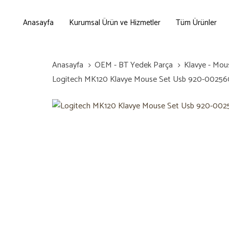
Skip
Skip
links
to
Anasayfa
Kurumsal Ürün ve Hizmetler
Tüm Ürünler
primary
navigation
Skip
Anasayfa
OEM - BT Yedek Parça
Klavye - Mou
to
Logitech MK120 Klavye Mouse Set Usb 920-00256
content