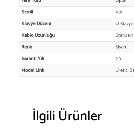
Fare Türü
Optik
Scroll
Var
Klavye Düzeni
Q Klavye
Kablo Uzunluğu
Standart
Renk
Siyah
Garanti Yılı
2 Yıl
Model Link
Üretici S
İlgili Ürünler