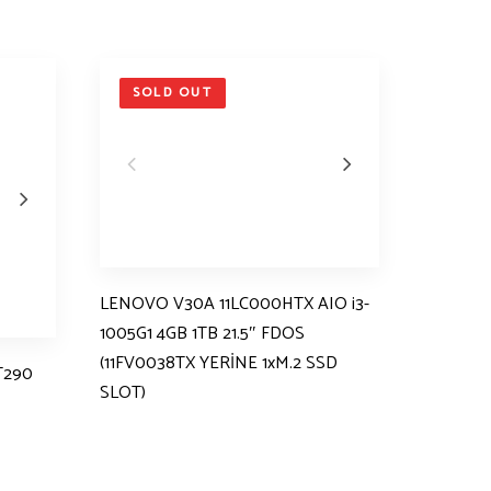
SOLD OUT
LENOVO V30A 11LC000HTX AIO i3-
1005G1 4GB 1TB 21.5″ FDOS
(11FV0038TX YERİNE 1xM.2 SSD
T290
SLOT)